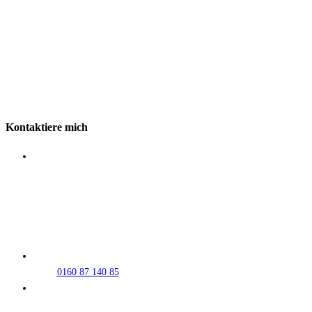
Kontaktiere mich
Tourguide ins Herz
Martin Faust
An der Pfingstweide 1-3
63571 Gelnhausen
0160 87 140 85